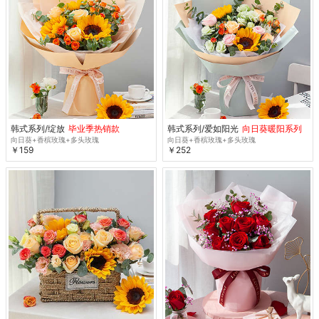
韩式系列/绽放
毕业季热销款
韩式系列/爱如阳光
向日葵暖阳系列
向日葵+香槟玫瑰+多头玫瑰
向日葵+香槟玫瑰+多头玫瑰
￥159
￥252