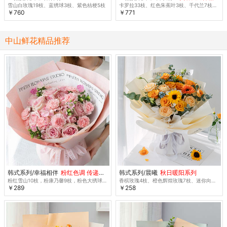
雪山白玫瑰19枝、蓝绣球3枝、紫色桔梗5枝
卡罗拉33枝、红色朱蕉叶3枝、千代兰7枝、大红色多头玫1.5扎
￥760
￥771
中山鲜花精品推荐
韩式系列/幸福相伴
粉红色调 传递感激 特惠
韩式系列/晨曦
秋日暖阳系列
粉红雪山10枝，粉康乃馨9枝，粉色大绣球1枝，粉色风铃花5朵
香槟玫瑰4枝、橙色辉煌玫瑰7枝、迷你向日葵2枝
￥289
￥258