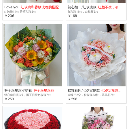
Love you
红玫瑰和香槟玫瑰的搭配
初心如一/红玫瑰款
红颜不改，初心未央
红玫瑰14枝 香槟玫瑰5枝
红玫瑰11枝，白桔梗3枝
￥236
￥168
狮子座星座守护花
狮子座星座花
蝶舞花间/七夕定制款
七夕定制款鲜花 特惠
绿心向日葵3枝，国王日橙色玫瑰7枝
蝴蝶兰2朵，粉玫瑰33枝，蓝星花7枝
￥259
￥298