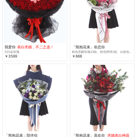
我爱你
表白求婚，不二之选！
「熊抱花束」依恋你
520朵玫瑰
粉色苏醒玫瑰33枝、粉色绣球2枝、白粉色小雏菊2扎、紫边康乃馨7枝、绿掌2片
￥3599
￥668
「熊抱花束」陪伴你
「熊抱花束」喜欢你
求婚表白神器