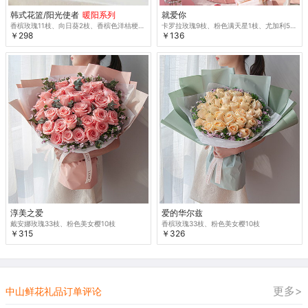
韩式花篮/阳光使者
暖阳系列
就爱你
香槟玫瑰11枝、向日葵2枝、香槟色洋桔梗3枝、橙色多头玫瑰2枝、尤加利叶5枝
卡罗拉玫瑰9枝、粉色满天星1枝、尤加利5枝
￥298
￥136
淳美之爱
爱的华尔兹
戴安娜玫瑰33枝、粉色美女樱10枝
香槟玫瑰33枝、粉色美女樱10枝
￥315
￥326
更多>
中山鲜花礼品订单评论