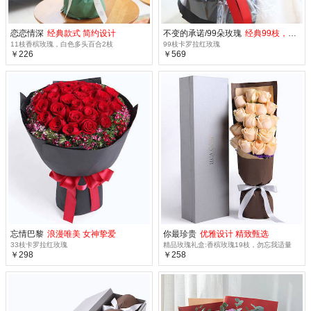
恋恋情深
经典款式 简约设计
不变的承诺/99朵玫瑰
经典99枝，鼎力推荐！
11枝香槟玫瑰，白色多头百合2枝
99枝卡罗拉红玫瑰
￥226
￥569
忘情巴黎
浪漫唯美 女神挚爱
你最珍贵
优雅设计 精致甄选
33枝卡罗拉红玫瑰
精品玫瑰礼盒:香槟玫瑰19枝，勿忘我适量
￥298
￥258