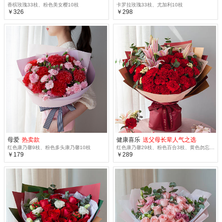
香槟玫瑰33枝、粉色美女樱10枝
卡罗拉玫瑰33枝、尤加利10枝
￥326
￥298
母爱
热卖款
健康喜乐
送父母长辈人气之选
红色康乃馨9枝、粉色多头康乃馨10枝
红色康乃馨29枝、粉色百合3枝、黄色勿忘我3枝、尤加利10枝
￥179
￥289