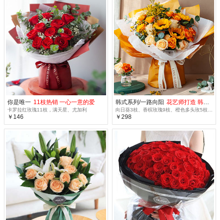
你是唯一
11枝热销 一心一意的爱
韩式系列/一路向阳
花艺师打造 韩式花束系列
卡罗拉红玫瑰11枝，满天星、尤加利
向日葵3枝、香槟玫瑰9枝、橙色多头玫5枝、黄色腊梅5枝、大叶尤加利5枝
￥146
￥298