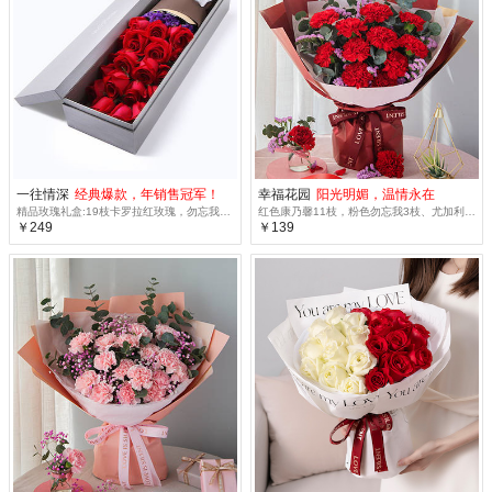
一往情深
经典爆款，年销售冠军！
幸福花园
阳光明媚，温情永在
精品玫瑰礼盒:19枝卡罗拉红玫瑰，勿忘我1枝
红色康乃馨11枝，粉色勿忘我3枝、尤加利10枝
￥249
￥139