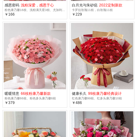
感恩密码
浅粉深爱，感恩于心
白月光与朱砂痣
2022定制新款
粉色康乃馨16枝、浅粉满天星3枝、尤加利10枝
卡罗拉玫瑰11枝，白玫瑰11枝
￥166
￥229
暖暖情意
66枝粉康乃馨新款
健康长久
99枝康乃馨经典设计
粉色康乃馨66枝、粉色多头康乃馨6枝
红色康乃馨99枝、红多头康乃馨10枝
￥379
￥486