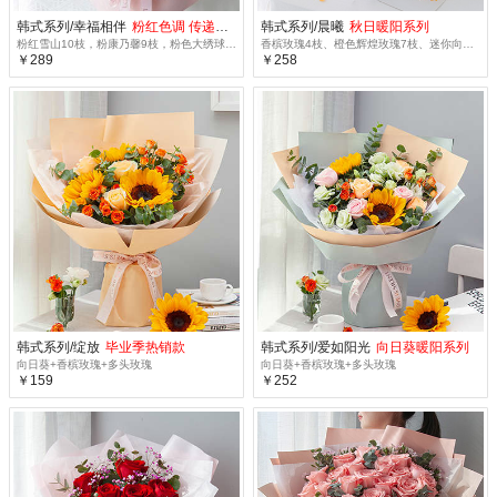
韩式系列/幸福相伴
粉红色调 传递感激 特惠
韩式系列/晨曦
秋日暖阳系列
粉红雪山10枝，粉康乃馨9枝，粉色大绣球1枝，粉色风铃花5朵
香槟玫瑰4枝、橙色辉煌玫瑰7枝、迷你向日葵2枝
￥289
￥258
韩式系列/绽放
毕业季热销款
韩式系列/爱如阳光
向日葵暖阳系列
向日葵+香槟玫瑰+多头玫瑰
向日葵+香槟玫瑰+多头玫瑰
￥159
￥252