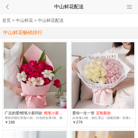
中山鲜花配送
首页
>
中山鲜花
>
中山鲜花配送
中山鲜花畅销排行
广志的爱/蜡笔小新同款
蜡笔小新同款
爱你一生一世
定制新款
弗洛伊德红玫瑰11枝，白色郁金香2枝，粉色弗朗2枝，山苏叶4枝
白玫瑰13枝，粉红雪山（或戴安娜）玫瑰14枝
￥198
￥279