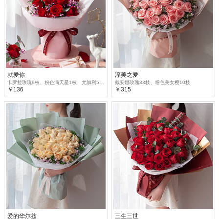
就爱你
淳美之爱
卡罗拉玫瑰9枝、粉色满天星1枝、尤加利5枝
戴安娜玫瑰33枝、粉色美女樱10枝
￥136
￥315
爱的华尔兹
三生三世